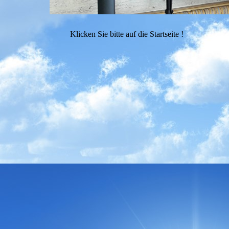
Klicken Sie bitte auf die Startseite !