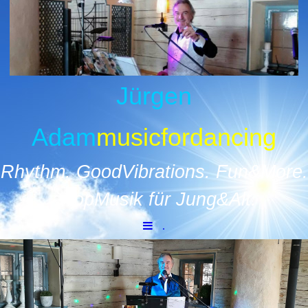
Jürgen
Adam
musicfordancing
Rhythm
.
GoodVibrations. Fun&More
.
- T
opMusik für Jung&Alt.
.